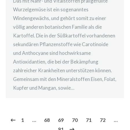
Das mit Nähr- und Vitalstoffen prallgefüllte
Wurzelgemüse ist ein sogenanntes
Windengewächs, und gehört somit zu einer
völlig anderen botanischen Familie als die
Kartoffel. Die in der Süßkartoffel vorhandenen
sekundären Pflanzenstoffe wie Carotinoide
und Anthocyane sind hochwirksame
Antioxidantien, die bei der Bekämpfung
zahlreicher Krankheiten unterstützen können.
Gemeinsam mit den Mineralstoffen Eisen, Folat,
Kupfer und Mangan, sowie…
1
…
68
69
70
71
72
…
91