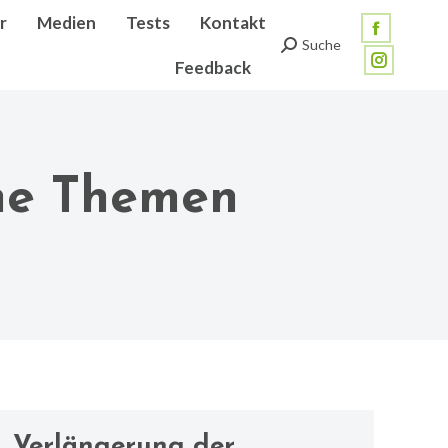
r
Medien
Tests
Kontakt
Facebook
Suche
Search:
Feedback
page
Instagra
opens
page
in
opens
new
in
ne Themen
window
new
window
Verlängerung der