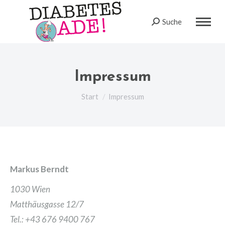
Suche
Search:
Impressum
Sie befinden sich hier:
Start
Impressum
Markus Berndt
1030 Wien
Matthäusgasse 12/7
Tel.: +43 676 9400 767