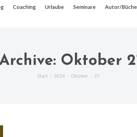
og
Coaching
Urlaube
Seminare
Autor/Büche
Archive:
Oktober 2
Sie befinden sich hier:
Start
2014
Oktober
27