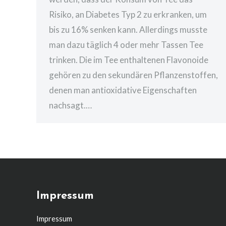
Risiko, an Diabetes Typ 2 zu erkranken, um
bis zu 16% senken kann. Allerdings musste
man dazu täglich 4 oder mehr Tassen Tee
trinken. Die im Tee enthaltenen Flavonoide
gehören zu den sekundären Pflanzenstoffen,
denen man antioxidative Eigenschaften
nachsagt.…
Impressum
Impressum