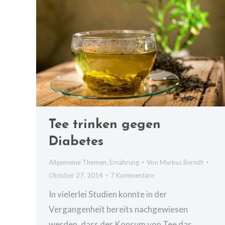
Tee trinken gegen
Diabetes
Allgemeine Themen
,
Ernährung
Von
Markus Berndt
Oktober 27, 2014
7 Kommentare
In vielerlei Studien konnte in der
Vergangenheit bereits nachgewiesen
werden, dass der Konsum von Tee das