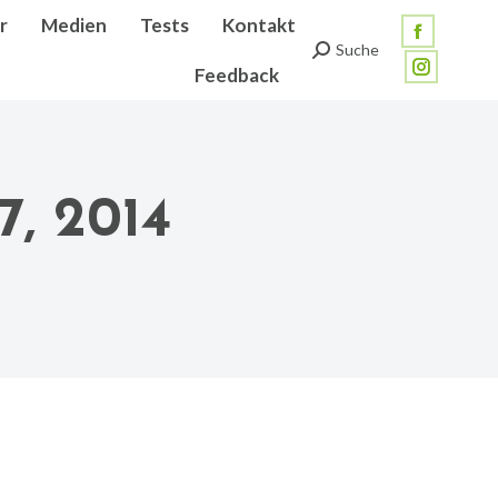
r
Medien
Tests
Kontakt
Facebook
Suche
Search:
Feedback
page
Instagra
opens
page
in
opens
new
in
7, 2014
window
new
window