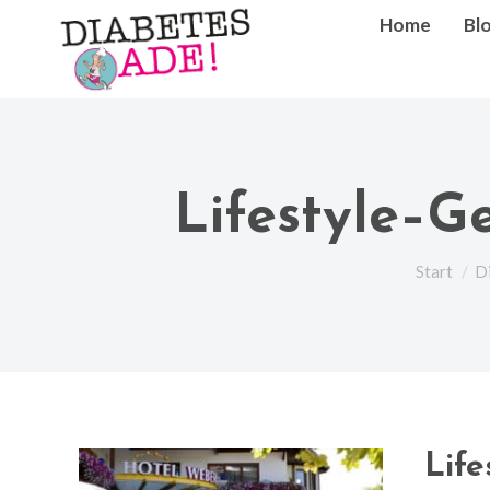
Home
Bl
Lifestyle–G
Sie befin
Start
Di
Life