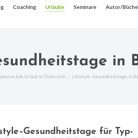
og
Coaching
Urlaube
Seminare
Autor/Büche
esundheitstage in
den sich hier:
abetes Ade Urlaub in Österreich
Lifestyle–Gesundheitstage in B
style–Gesundheitstage für Typ-