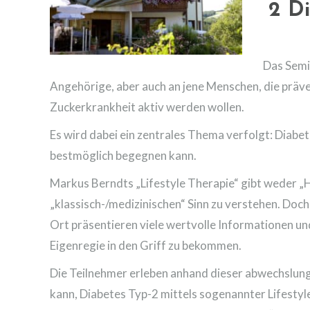
2 Di
Das Semi
Angehörige, aber auch an jene Menschen, die präv
Zuckerkrankheit aktiv werden wollen.
Es wird dabei ein zentrales Thema verfolgt: Diab
bestmöglich begegnen kann.
Markus Berndts „Lifestyle Therapie“ gibt weder „He
„klassisch-/medizinischen“ Sinn zu verstehen. Doc
Ort präsentieren viele wertvolle Informationen und
Eigenregie in den Griff zu bekommen.
Die Teilnehmer erleben anhand dieser abwechslungs
kann, Diabetes Typ-2 mittels sogenannter Lifest