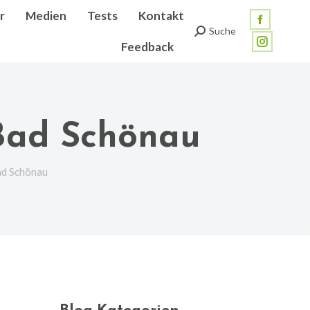
r
Medien
Tests
Kontakt
Facebook
Suche
Search:
Feedback
page
Instagra
opens
page
in
opens
new
in
 Bad Schönau
window
new
window
ad Schönau