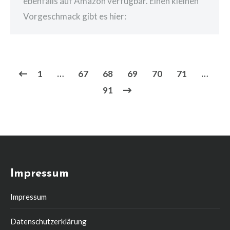
ebenfalls auf Amazon verfügbar. Einen kleinen
Vorgeschmack gibt es hier:
1
…
67
68
69
70
71
…
91
Impressum
Impressum
Datenschutzerklärung