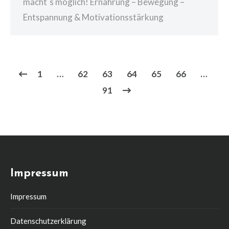
macht`s möglich! Ernährung – Bewegung –
Entspannung & Motivationsstärkung
1
…
62
63
64
65
66
…
91
Impressum
Impressum
Datenschutzerklärung