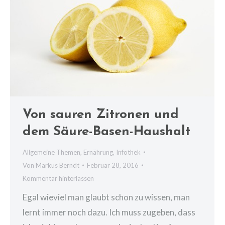
Von sauren Zitronen und
dem Säure-Basen-Haushalt
Allgemeine Themen
,
Ernährung
,
Infothek
Von
Markus Berndt
Februar 28, 2016
Kommentar hinterlassen
Egal wieviel man glaubt schon zu wissen, man
lernt immer noch dazu. Ich muss zugeben, dass