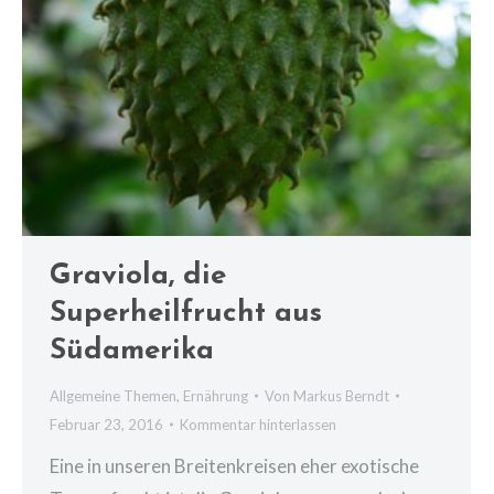
Graviola, die
Superheilfrucht aus
Südamerika
Allgemeine Themen
,
Ernährung
Von
Markus Berndt
Februar 23, 2016
Kommentar hinterlassen
Eine in unseren Breitenkreisen eher exotische