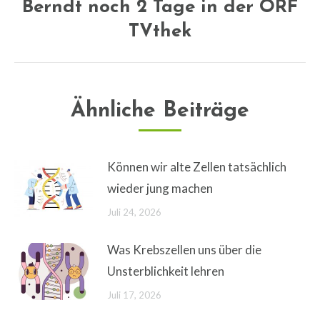
Berndt noch 2 Tage in der ORF
Nächster
Beitrag:
TVthek
Ähnliche Beiträge
Können wir alte Zellen tatsächlich
wieder jung machen
Juli 24, 2026
Was Krebszellen uns über die
Unsterblichkeit lehren
Juli 17, 2026