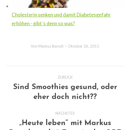
Cholesterin senken und damit Diabetesgefahr
erhöhen - gibt´s denn so was?
Von
Markus Berndt
Oktober 26, 2015
Kommentarnavigation
ZURÜCK
Sind Smoothies gesund, oder
Vorheriger
eher doch nicht??
Beitrag:
NÄCHSTES
„Heute leben“ mit Markus