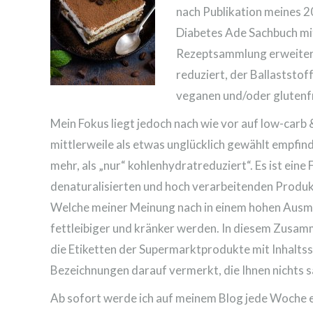
nach Publikation meines 
Diabetes Ade Sachbuch mit
Rezeptsammlung erweitert
reduziert, der Ballaststof
veganen und/oder glutenf
Mein Fokus liegt jedoch nach wie vor auf low-carb
mittlerweile als etwas unglücklich gewählt empfind
mehr, als „nur“ kohlenhydratreduziert“. Es ist eine
denaturalisierten und hoch verarbeitenden Produk
Welche meiner Meinung nach in einem hohen Ausma
fettleibiger und kränker werden. In diesem Zusam
die Etiketten der Supermarktprodukte mit Inhalts
Bezeichnungen darauf vermerkt, die Ihnen nichts 
Ab sofort werde ich auf meinem Blog jede Woche ei