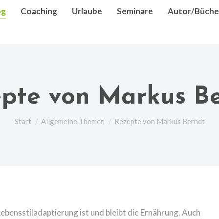
og
Coaching
Urlaube
Seminare
Autor/Büche
pte von Markus B
Sie befinden sich hier:
Start
Allgemeine Themen
Rezepte von Markus Berndt
Lebensstiladaptierung ist und bleibt die Ernährung. Auch