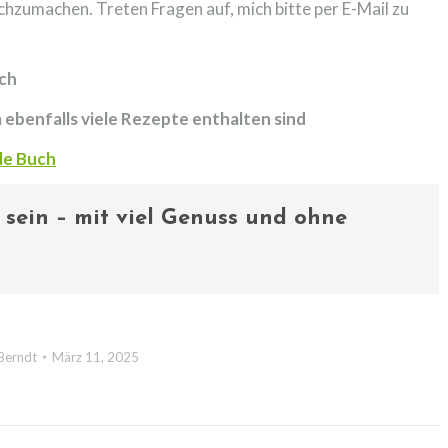
achzumachen. Treten Fragen auf, mich bitte per E-Mail zu
ich
m ebenfalls viele Rezepte enthalten sind
de Buch
sein – mit viel Genuss und ohne
Berndt
März 11, 2025
ion