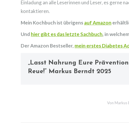
Einladung an alle Leserinnen und Leser, es gerne n
kontaktieren.
Mein Kochbuch ist übrigens
auf Amazon
erhältl
Und
hier gibt es das letzte Sachbuch
, in welche
Der Amazon Bestseller,
mein erstes Diabetes A
„Lasst Nahrung Eure Prävention 
Reue!“ Markus Berndt 2025
Von
Markus 
Kommentarnavigat