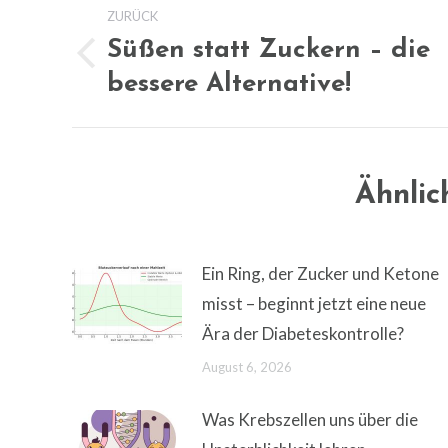
ZURÜCK
Süßen statt Zuckern – die
Vorheriger
bessere Alternative!
Beitrag:
Ähnlic
Ein Ring, der Zucker und Ketone
misst – beginnt jetzt eine neue
Ära der Diabeteskontrolle?
August 6, 2026
Was Krebszellen uns über die