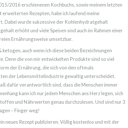
2015/2016 erschienenen Kochbuchs, sowie meinem letzten
 erweiterten Rezepten, habe ich laufend meine
. Dabei wurde sukzessive der Kohlenhydratgehalt
fgehalt erhöht und viele Speisen sind auch im Rahmen einer
reien Ernährungsweise umsetzbar.
 & ketogen, auch wenn ich diese beiden Bezeichnungen
e. Denn die von mir entwickelten Produkte sind so viel
 Form der Ernährung, die sich von den oftmals
ten der Lebensmittelindustrie gewaltig unterscheidet.
ß dafür verantwortlich sind, dass die Menschen immer
menhang kann ich nur jedem Menschen ans Herz legen, sich
stoffen und Nährwerten genau durchzulesen. Und sind nur 3
sagen – Finger weg!
n neues Rezept publizieren. Völlig kostenlos und mit der