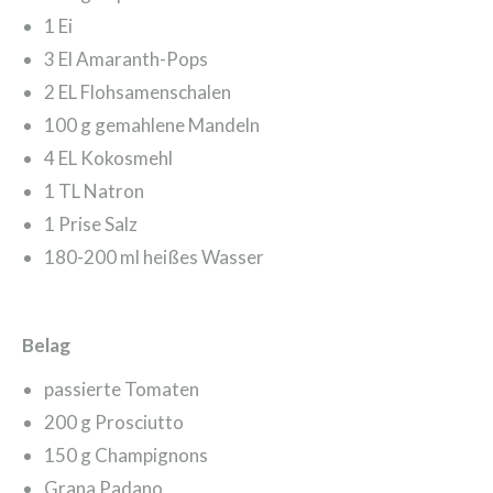
1 Ei
3 El Amaranth-Pops
2 EL Flohsamenschalen
100 g gemahlene Mandeln
4 EL Kokosmehl
1 TL Natron
1 Prise Salz
180-200 ml heißes Wasser
Belag
passierte Tomaten
200 g Prosciutto
150 g Champignons
Grana Padano