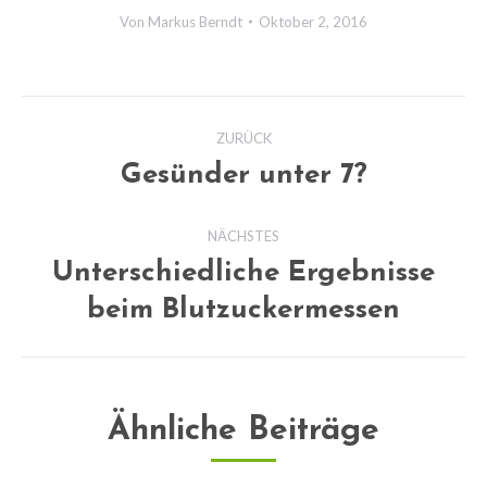
Von
Markus Berndt
Oktober 2, 2016
Kommentarnavigation
ZURÜCK
Gesünder unter 7?
Vorheriger
Beitrag:
NÄCHSTES
Unterschiedliche Ergebnisse
Nächster
beim Blutzuckermessen
Beitrag:
Ähnliche Beiträge