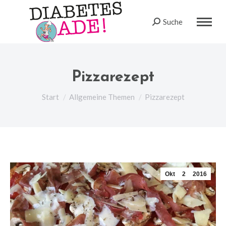
Suche
Search:
Pizzarezept
Sie befinden sich hier:
Start
Allgemeine Themen
Pizzarezept
Okt
2
2016