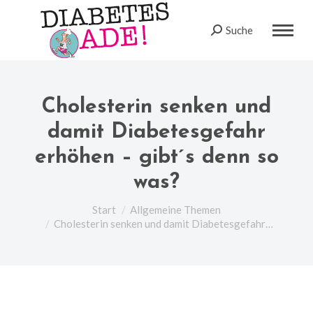
Suche
Search:
Cholesterin senken und
damit Diabetesgefahr
erhöhen – gibt´s denn so
was?
Sie befinden sich hier:
Start
Allgemeine Themen
Cholesterin senken und damit Diabetesgefahr…