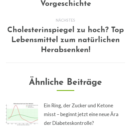
Vorgeschichte
Vorheriger
Beitrag:
NÄCHSTES
Cholesterinspiegel zu hoch? Top
Lebensmittel zum natürlichen
Nächster
Beitrag:
Herabsenken!
Ähnliche Beiträge
Ein Ring, der Zucker und Ketone
misst – beginnt jetzt eine neue Ära
der Diabeteskontrolle?