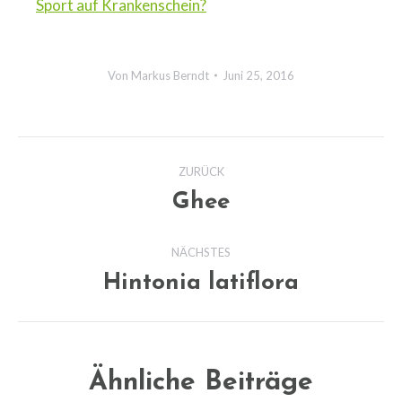
Sport auf Krankenschein?
Von
Markus Berndt
Juni 25, 2016
Kommentarnavigation
ZURÜCK
Ghee
Vorheriger
Beitrag:
NÄCHSTES
Hintonia latiflora
Nächster
Beitrag:
Ähnliche Beiträge