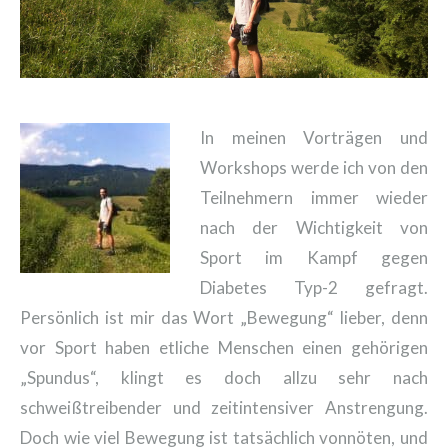
In meinen Vorträgen und
Workshops werde ich von den
Teilnehmern immer wieder
nach der Wichtigkeit von
Sport im Kampf gegen
Diabetes Typ-2 gefragt.
Persönlich ist mir das Wort „Bewegung“ lieber, denn
vor Sport haben etliche Menschen einen gehörigen
„Spundus“, klingt es doch allzu sehr nach
schweißtreibender und zeitintensiver Anstrengung.
Doch wie viel Bewegung ist tatsächlich vonnöten, und