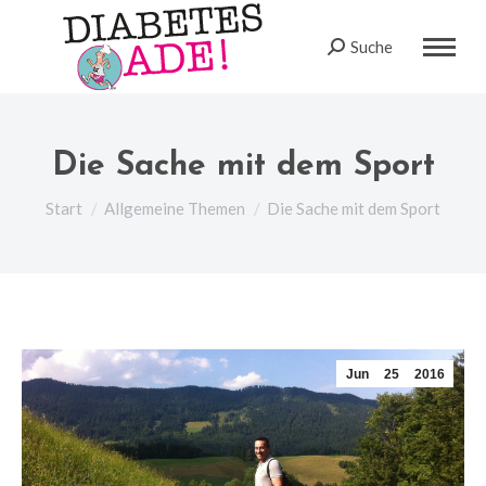
Suche
Search:
Die Sache mit dem Sport
Sie befinden sich hier:
Start
Allgemeine Themen
Die Sache mit dem Sport
Jun
25
2016