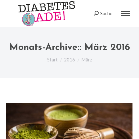
Suche
Search:
Monats-Archive::
März 2016
Sie befinden sich hier:
Start
2016
März