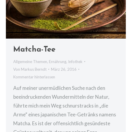
Matcha-Tee
Allgemeine Themen
,
Ernährung
,
Infothek
Von
Markus Berndt
März 26, 2016
Kommentar hinterlassen
Auf meiner unermüdlichen Suche nach den
beeindruckenden Wundermitteln der Natur,
führte mich mein Weg schnurstracks in „die
Arme“ eines japanischen Tee-Getränks namens
Matcha. Es ist der offensichtlich gesündeste