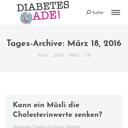
Suche
Search:
Tages-Archive:
März 18, 2016
Sie befinden sich hier:
Start
2016
März
18
Kann ein Müsli die
Cholesterinwerte senken?
Allgemeine Themen
,
Ernährung
,
Infothek