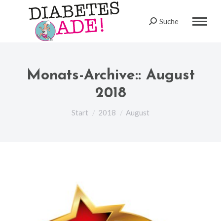
Suche
Search:
Monats-Archive::
August
2018
Sie befinden sich hier:
Start
2018
August