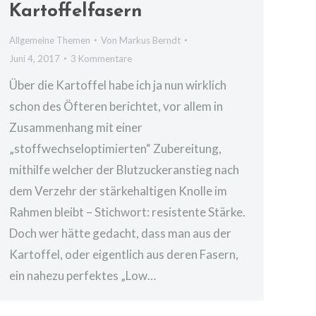
Kartoffelfasern
Allgemeine Themen
Von
Markus Berndt
Juni 4, 2017
3 Kommentare
Über die Kartoffel habe ich ja nun wirklich
schon des Öfteren berichtet, vor allem in
Zusammenhang mit einer
„stoffwechseloptimierten“ Zubereitung,
mithilfe welcher der Blutzuckeranstieg nach
dem Verzehr der stärkehaltigen Knolle im
Rahmen bleibt – Stichwort: resistente Stärke.
Doch wer hätte gedacht, dass man aus der
Kartoffel, oder eigentlich aus deren Fasern,
ein nahezu perfektes „Low…