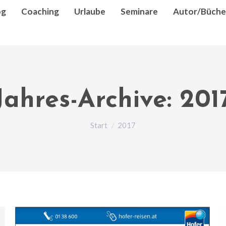
og
Coaching
Urlaube
Seminare
Autor/Büche
Jahres-Archive:
201
Sie befinden sich hier:
Start
2017