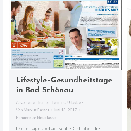
Lifestyle–Gesundheitstage
in Bad Schönau
Allgemeine Themen
,
Termine
,
Urlaube
Von
Markus Berndt
Juni 18, 2017
Kommentar hinterlassen
Diese Tage sind ausschließlich über die