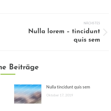
ion
NÄCHSTES
Nulla lorem – tincidunt
Nächster
quis sem
Beitrag:
he Beiträge
Nulla tincidunt quis sem
Oktober 17, 2019