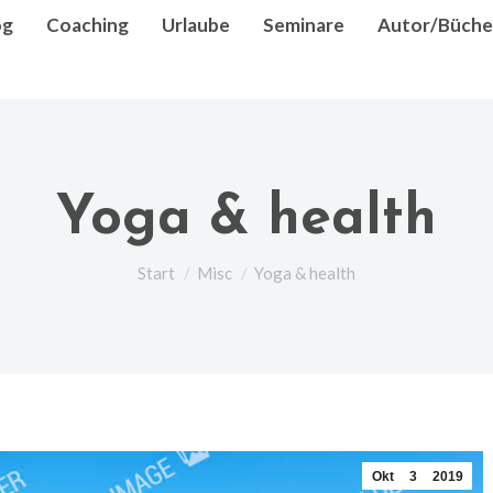
og
Coaching
Urlaube
Seminare
Autor/Büche
Yoga & health
Sie befinden sich hier:
Start
Misc
Yoga & health
Okt
3
2019