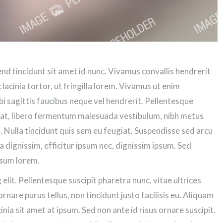
end tincidunt sit amet id nunc. Vivamus convallis hendrerit
lacinia tortor, ut fringilla lorem. Vivamus ut enim
bi sagittis faucibus neque vel hendrerit. Pellentesque
tpat, libero fermentum malesuada vestibulum, nibh metus
. Nulla tincidunt quis sem eu feugiat. Suspendisse sed arcu
la dignissim, efficitur ipsum nec, dignissim ipsum. Sed
psum lorem.
elit. Pellentesque suscipit pharetra nunc, vitae ultrices
nare purus tellus, non tincidunt justo facilisis eu. Aliquam
inia sit amet at ipsum. Sed non ante id risus ornare suscipit.