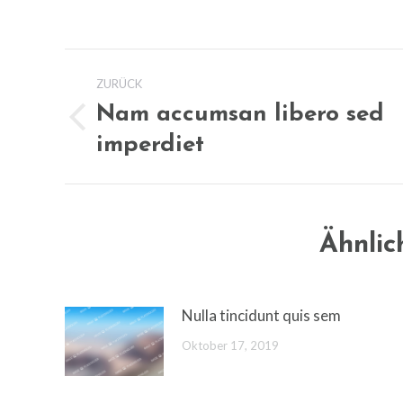
Kommentarnavigat
ZURÜCK
Nam accumsan libero sed
Vorheriger
imperdiet
Beitrag:
Ähnlic
Nulla tincidunt quis sem
Oktober 17, 2019