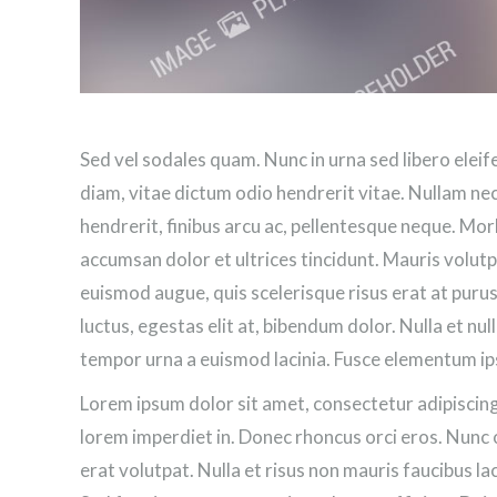
Sed vel sodales quam. Nunc in urna sed libero eleif
diam, vitae dictum odio hendrerit vitae. Nullam nec 
hendrerit, finibus arcu ac, pellentesque neque. Mor
accumsan dolor et ultrices tincidunt. Mauris volu
euismod augue, quis scelerisque risus erat at purus
luctus, egestas elit at, bibendum dolor. Nulla et nul
tempor urna a euismod lacinia. Fusce elementum i
Lorem ipsum dolor sit amet, consectetur adipiscing 
lorem imperdiet in. Donec rhoncus orci eros. Nunc or
erat volutpat. Nulla et risus non mauris faucibus lac