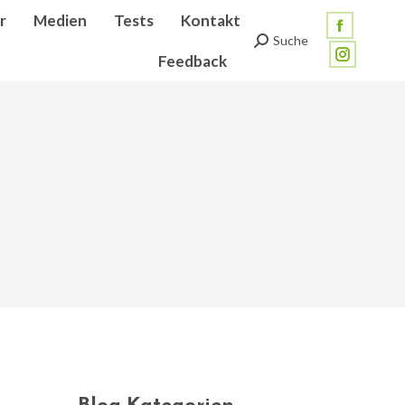
r
Medien
Tests
Kontakt
Facebook
Suche
Search:
Feedback
page
Instagra
opens
page
in
opens
new
in
window
new
window