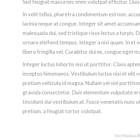
Sed feugiat massa nec enim volutpat efficitur. Duis 
In velit tellus, pharetra condimentum est non, accu
lacinia neque at congue. Integer sit amet accumsan 
malesuada dui, sed tristique risus lectus a turpis.
ornare eleifend tempus. Integer a nisl quam. In et so
libero fringilla vel. Curabitur dui ex, congue eget 
Integer luctus lobortis nisi ut porttitor. Class apte
inceptos himenaeos. Vestibulum luctus nisi et elit v
pretium vehicula id magna. Nullam vel nisl porttitor,
gravida consectetur. Duis elementum vulputate eros 
tincidunt dui vestibulum at. Fusce venenatis nunc 
pretium, a feugiat tortor volutpat.
Von
Markus B