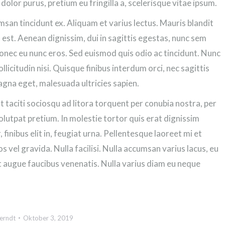
dolor purus, pretium eu fringilla a, scelerisque vitae ipsum.
msan tincidunt ex. Aliquam et varius lectus. Mauris blandit
est. Aenean dignissim, dui in sagittis egestas, nunc sem
 Donec eu nunc eros. Sed euismod quis odio ac tincidunt. Nunc
llicitudin nisi. Quisque finibus interdum orci, nec sagittis
magna eget, malesuada ultricies sapien.
nt taciti sociosqu ad litora torquent per conubia nostra, per
olutpat pretium. In molestie tortor quis erat dignissim
 finibus elit in, feugiat urna. Pellentesque laoreet mi et
vel gravida. Nulla facilisi. Nulla accumsan varius lacus, eu
ut augue faucibus venenatis. Nulla varius diam eu neque
erndt
Oktober 3, 2019