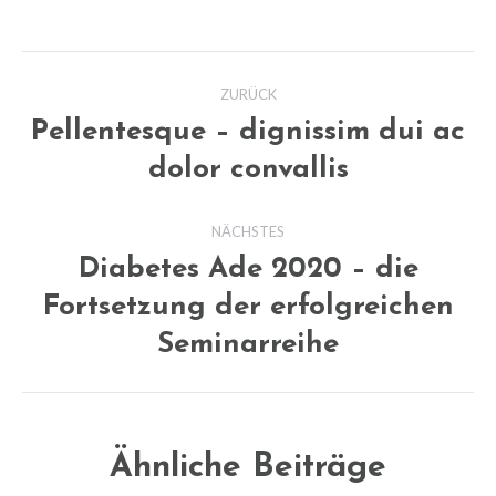
Kommentarnavigation
ZURÜCK
Pellentesque – dignissim dui ac
Vorheriger
dolor convallis
Beitrag:
NÄCHSTES
Diabetes Ade 2020 – die
Fortsetzung der erfolgreichen
Nächster
Beitrag:
Seminarreihe
Ähnliche Beiträge