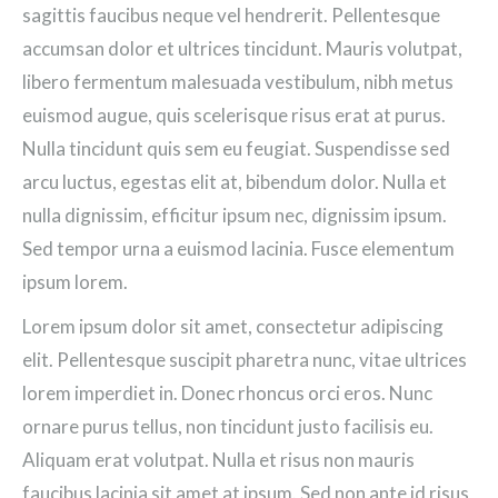
sagittis faucibus neque vel hendrerit. Pellentesque
accumsan dolor et ultrices tincidunt. Mauris volutpat,
libero fermentum malesuada vestibulum, nibh metus
euismod augue, quis scelerisque risus erat at purus.
Nulla tincidunt quis sem eu feugiat. Suspendisse sed
arcu luctus, egestas elit at, bibendum dolor. Nulla et
nulla dignissim, efficitur ipsum nec, dignissim ipsum.
Sed tempor urna a euismod lacinia. Fusce elementum
ipsum lorem.
Lorem ipsum dolor sit amet, consectetur adipiscing
elit. Pellentesque suscipit pharetra nunc, vitae ultrices
lorem imperdiet in. Donec rhoncus orci eros. Nunc
ornare purus tellus, non tincidunt justo facilisis eu.
Aliquam erat volutpat. Nulla et risus non mauris
faucibus lacinia sit amet at ipsum. Sed non ante id risus