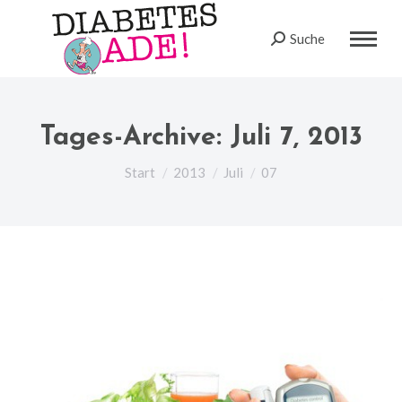
Suche
Search:
Tages-Archive:
Juli 7, 2013
Sie befinden sich hier:
Start
2013
Juli
07