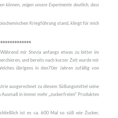
n können, zeigen unsere Experimente deutlich, dass
 biochemischen Kriegführung stand, klingt für mich
♠♠♠♠♠♠♠♠♠♠♠♠♠♠
 Während mir Stevia anfangs etwas zu bitter im
rchieren, und bereits nach kurzer Zeit wurde mir
Welches übrigens in den70er Jahren zufällig von
strie ausgerechnet zu diesem Süßungsmittel seine
ärem Ausmaß in immer mehr „zuckerfreien“ Produkten
hließlich ist es ca. 600 Mal so süß wie Zucker,