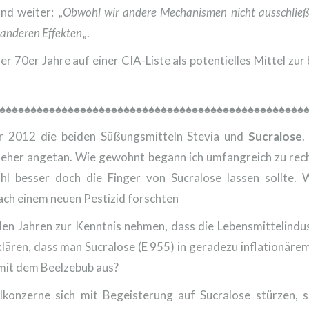
nd weiter: „
Obwohl wir andere Mechanismen nicht ausschließe
 anderen Effekten
„.
r 70er Jahre auf einer CIA-Liste als potentielles Mittel zur
♠♠♠♠♠♠♠♠♠♠♠♠♠♠♠♠♠♠♠♠♠♠♠♠♠♠♠♠♠♠♠♠♠♠♠♠♠♠♠♠♠♠♠♠♠♠♠♠♠
ahr 2012 die beiden Süßungsmitteln Stevia und
Sucralose
.
 eher angetan. Wie gewohnt begann ich umfangreich zu reche
hl besser doch die Finger von Sucralose lassen sollte. 
ach einem neuen Pestizid forschten
en Jahren zur Kenntnis nehmen, dass die Lebensmittelindu
erklären, dass man Sucralose (E 955) in geradezu inflation
 mit dem Beelzebub aus?
konzerne sich mit Begeisterung auf Sucralose stürzen, sc