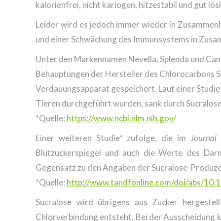
kalorienfrei, nicht kariogen, hitzestabil und gut lö
Leider wird es jedoch immer wieder in Zusammen
und einer Schwächung des Immunsystems in Zusa
Unter den Markennamen Nevella, Splenda und Candy
Behauptungen der Hersteller des Chlorocarbons S
Verdauungsapparat gespeichert. Laut einer Studie
Tieren durchgeführt wurden, sank durch Sucralose 
*Quelle:
https://www.ncbi.nlm.nih.gov/
Einer weiteren Studie* zufolge, die im
Journal
Blutzuckerspiegel und auch die Werte des Darm
Gegensatz zu den Angaben der Sucralose-Produze
*Quelle:
http://www.tandfonline.com/doi/abs/1
Sucralose wird übrigens aus Zucker hergestel
Chlorverbindung entsteht. Bei der Ausscheidung k