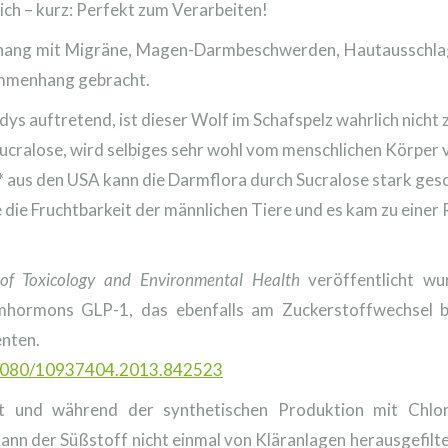
slich – kurz: Perfekt zum Verarbeiten!
hang mit Migräne, Magen-Darmbeschwerden, Hautausschlag
mmenhang gebracht.
s auftretend, ist dieser Wolf im Schafspelz wahrlich nicht
ucralose, wird selbiges sehr wohl vom menschlichen Körper
* aus den USA kann die Darmflora durch Sucralose stark ges
die Fruchtbarkeit der männlichen Tiere und es kam zu einer
 of Toxicology and Environmental Health
veröffentlicht wu
hormons GLP-1, das ebenfalls am Zuckerstoffwechsel bet
nten.
0.1080/10937404.2013.842523
lt und während der synthetischen Produktion mit Chlo
ann der Süßstoff nicht einmal von Kläranlagen herausgefil