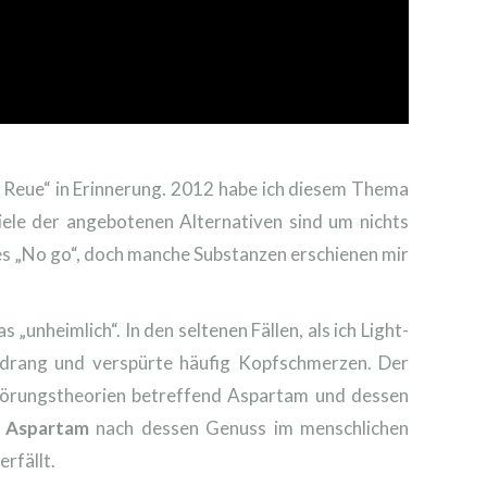
 Reue“ in Erinnerung. 2012 habe ich diesem Thema
iele der angebotenen Alternativen sind um nichts
tes „No go“, doch manche Substanzen erschienen mir
„unheimlich“. In den seltenen Fällen, als ich Light-
ndrang und verspürte häufig Kopfschmerzen. Der
wörungstheorien betreffend Aspartam und dessen
s
Aspartam
nach dessen Genuss im menschlichen
rfällt.