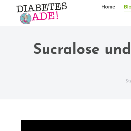
Home
Bl
Sucralose und
Si
St