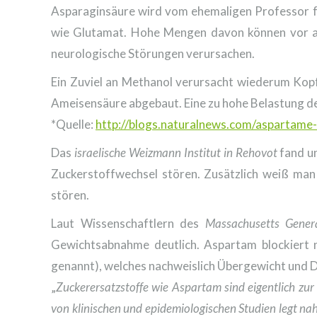
Asparaginsäure wird vom ehemaligen Professor f
wie Glutamat. Hohe Mengen davon können vor alle
neurologische Störungen verursachen.
Ein Zuviel an Methanol verursacht wiederum Kop
Ameisensäure abgebaut. Eine zu hohe Belastung d
*Quelle:
http://blogs.naturalnews.com/aspartame-a
Das
israelische Weizmann Institut in Rehovot
fand un
Zuckerstoffwechsel stören. Zusätzlich weiß man
stören.
Laut Wissenschaftlern des
Massachusetts Genera
Gewichtsabnahme deutlich. Aspartam blockiert nä
genannt), welches nachweislich Übergewicht und 
„
Zuckerersatzstoffe wie Aspartam sind eigentlich zur
von klinischen und epidemiologischen Studien legt nah