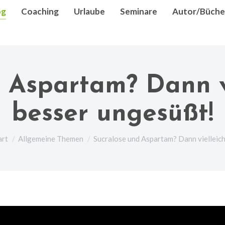
og
Coaching
Urlaube
Seminare
Autor/Büche
 Aspartam? Dann v
besser ungesüßt!
e befinden sich hier:
art
Allgemeine Themen
Sucralose und Aspartam? Dann vielleic