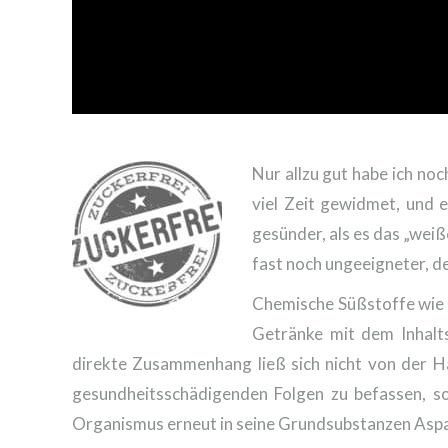
Nur allzu gut habe ich n
viel Zeit gewidmet, und 
gesünder, als es das „wei
fast noch ungeeigneter, d
Chemische Süßstoffe wie
Getränke mit dem Inhalt
direkte Zusammenhang ließ sich nicht von der 
gesundheitsschädigenden Folgen zu befassen, so
Organismus erneut in seine Grundsubstanzen Aspar