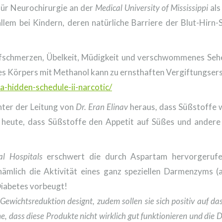
ür Neurochirurgie an der
Medical University of Mississippi
als
m bei Kindern, deren natürliche Barriere der Blut-Hirn-Sch
fschmerzen, Übelkeit, Müdigkeit und verschwommenes Seh
es Körpers mit Methanol kann zu ernsthaften Vergiftungser
-hidden-schedule-ii-narcotic/
ter der Leitung von
Dr. Eran Elinav
heraus, dass Süßstoffe 
 heute, dass Süßstoffe den Appetit auf Süßes und ander
l Hospitals
erschwert die durch Aspartam hervorgerufe
mlich die Aktivität eines ganz speziellen Darmenzyms (au
Diabetes vorbeugt!
 Gewichtsreduktion designt, zudem sollen sie sich positiv auf da
e, dass diese Produkte nicht wirklich gut funktionieren und die 