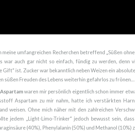
och meine umfangreichen Recherchen betreffend „Süßen ohne
es war auch gar nicht so einfach, fündig zu werden, denn v
ße Gift“ ist. Zucker war bekanntlich neben Weizen ein absolu
en süßen Freuden des Lebens weiterhin gefahrlos zu frönen…
Aspartam
waren mir persönlich eigentlich schon immer etwas 
sstoff Aspartam zu mir nahm, hatte ich verstärkten Har
Hand weisen. Ohne mich näher mit den zahlreichen Versch
llte jedem „Light-Limo-Trinker“ jedoch bewusst sein, das
aginsäure (40%), Phenylalanin (50%) und Methanol (10%) ze