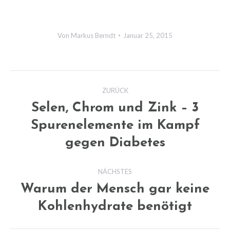
Von
Markus Berndt
Januar 25, 2015
Kommentarnavigation
ZURÜCK
Selen, Chrom und Zink – 3
Spurenelemente im Kampf
Vorheriger
Beitrag:
gegen Diabetes
NÄCHSTES
Warum der Mensch gar keine
Nächster
Kohlenhydrate benötigt
Beitrag: