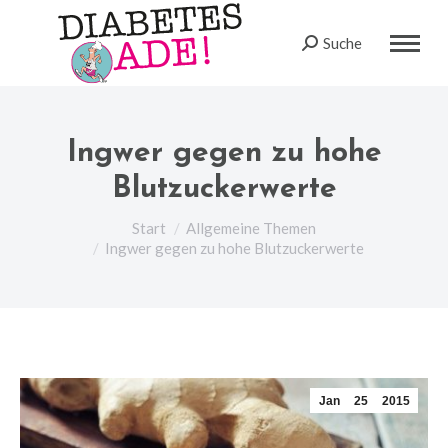
Suche
Search:
Ingwer gegen zu hohe
Blutzuckerwerte
Sie befinden sich hier:
Start
Allgemeine Themen
Ingwer gegen zu hohe Blutzuckerwerte
Jan
25
2015