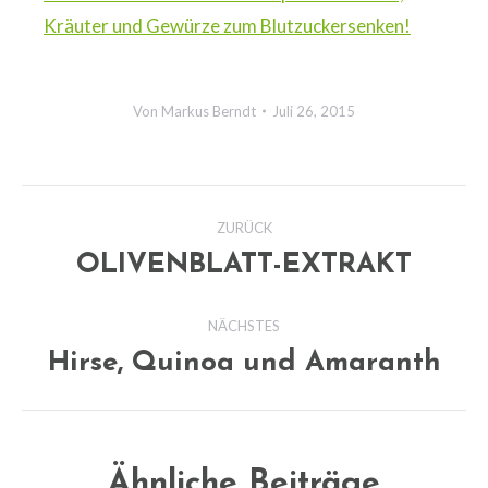
Kräuter und Gewürze zum Blutzuckersenken!
Von
Markus Berndt
Juli 26, 2015
Kommentarnavigation
ZURÜCK
OLIVENBLATT-EXTRAKT
Vorheriger
Beitrag:
NÄCHSTES
Hirse, Quinoa und Amaranth
Nächster
Beitrag:
Ähnliche Beiträge