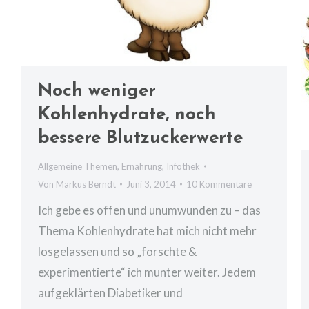
Noch weniger
Kohlenhydrate, noch
bessere Blutzuckerwerte
Allgemeine Themen
,
Ernährung
,
Infothek
Von
Markus Berndt
Juni 3, 2014
10 Kommentare
Ich gebe es offen und unumwunden zu – das
Thema Kohlenhydrate hat mich nicht mehr
losgelassen und so „forschte &
experimentierte“ ich munter weiter. Jedem
aufgeklärten Diabetiker und