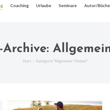
og
Coaching
Urlaube
Seminare
Autor/Büche
-Archive:
Allgemei
Sie befinden sich hier:
Start
Kategorie "Allgemeine Themen"