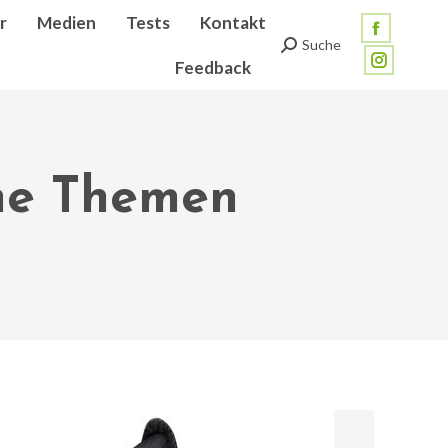
r
Medien
Tests
Kontakt
Facebook
Suche
Search:
Feedback
page
Instagra
opens
page
in
opens
new
in
ne Themen
window
new
window