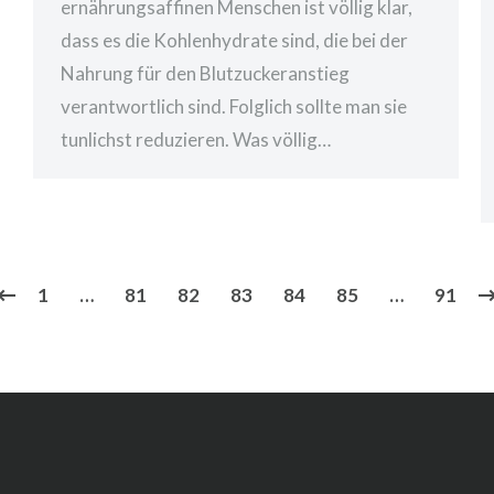
ernährungsaffinen Menschen ist völlig klar,
dass es die Kohlenhydrate sind, die bei der
Nahrung für den Blutzuckeranstieg
verantwortlich sind. Folglich sollte man sie
tunlichst reduzieren. Was völlig…
1
…
81
82
83
84
85
…
91