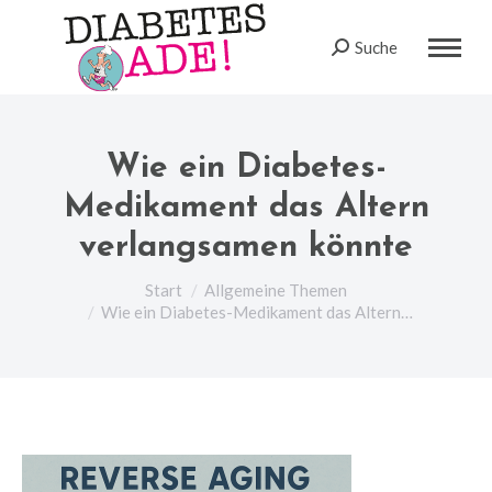
Suche
Search:
Wie ein Diabetes-
Medikament das Altern
verlangsamen könnte
Sie befinden sich hier:
Start
Allgemeine Themen
Wie ein Diabetes-Medikament das Altern…