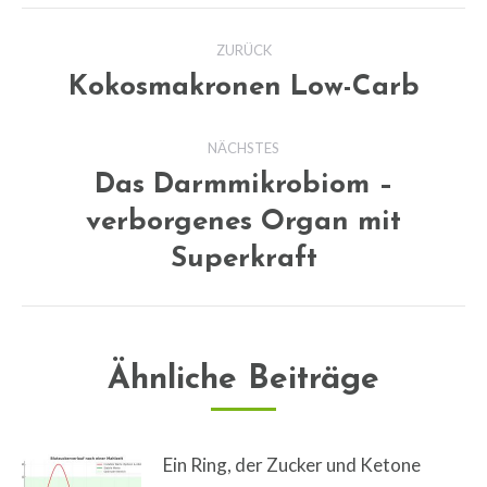
Kommentarnavigation
ZURÜCK
Kokosmakronen Low-Carb
Vorheriger
Beitrag:
NÄCHSTES
Das Darmmikrobiom –
verborgenes Organ mit
Nächster
Beitrag:
Superkraft
Ähnliche Beiträge
Ein Ring, der Zucker und Ketone