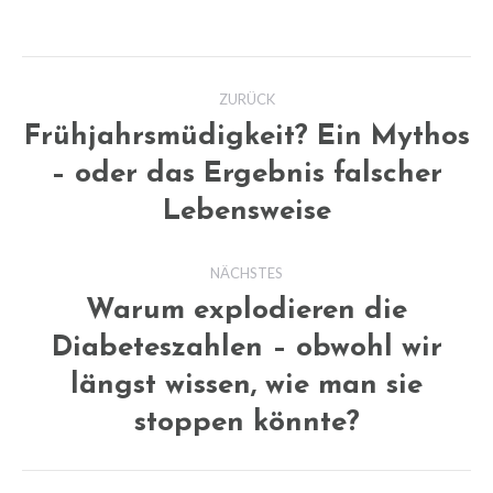
Kommentarnavigation
ZURÜCK
Frühjahrsmüdigkeit? Ein Mythos
– oder das Ergebnis falscher
Vorheriger
Beitrag:
Lebensweise
NÄCHSTES
Warum explodieren die
Diabeteszahlen – obwohl wir
Nächster
längst wissen, wie man sie
Beitrag:
stoppen könnte?