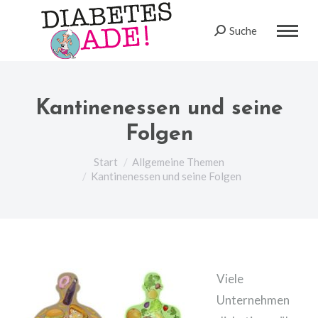
Suche
Search:
Kantinenessen und seine
Folgen
Sie befinden sich hier:
Start
Allgemeine Themen
Kantinenessen und seine Folgen
Viele
Unternehmen