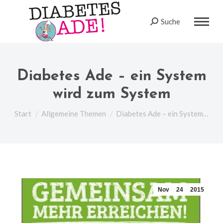
Suche
Search:
Diabetes Ade – ein System
wird zum System
Sie befinden sich hier:
Start
Allgemeine Themen
Diabetes Ade – ein System…
Nov
24
2015