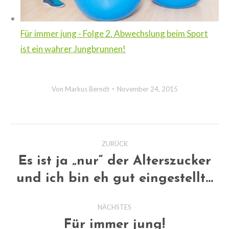
Für immer jung - Folge 2. Abwechslung beim Sport
ist ein wahrer Jungbrunnen!
Von
Markus Berndt
November 24, 2015
Kommentarnavigation
ZURÜCK
Es ist ja „nur“ der Alterszucker
Vorheriger
und ich bin eh gut eingestellt…
Beitrag:
NÄCHSTES
Für immer jung!
Nächster