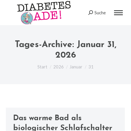
Suche
Search:
Tages-Archive:
Januar 31,
2026
Sie befinden sich hier:
Start
2026
Januar
31
Das warme Bad als
biologischer Schlafschalter