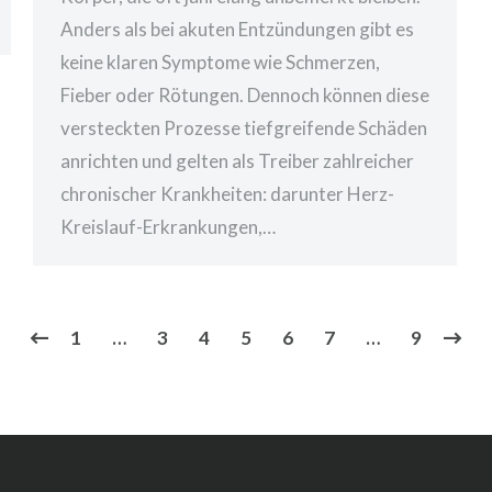
Anders als bei akuten Entzündungen gibt es
keine klaren Symptome wie Schmerzen,
Fieber oder Rötungen. Dennoch können diese
versteckten Prozesse tiefgreifende Schäden
anrichten und gelten als Treiber zahlreicher
chronischer Krankheiten: darunter Herz-
Kreislauf-Erkrankungen,…
1
…
3
4
5
6
7
…
9