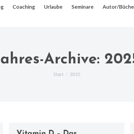
og
Coaching
Urlaube
Seminare
Autor/Büche
Jahres-Archive:
202
Sie befinden sich hier:
Start
2025
Vitamin D – Das