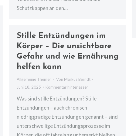
Schutzkappen an den…
Stille Entzündungen im
Körper – Die unsichtbare
Gefahr und wie Ernährung
helfen kann
Allgemeine Themen
Von
Markus Berndt
Juni 18, 2025
Kommentar hinterlassen
Was sind stille Entzündungen? Stille
Entzündungen – auch chronisch
niedriggradige Entzündungen genannt – sind
unterschwellige Entzündungsprozesse im
Körper, die oft jahrelang unbemerkt bleiben.