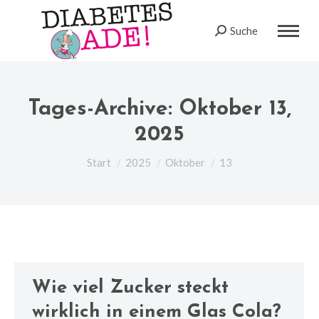
Suche
Search:
Tages-Archive:
Oktober 13,
2025
Sie befinden sich hier:
Start
2025
Oktober
13
Wie viel Zucker steckt
wirklich in einem Glas Cola?