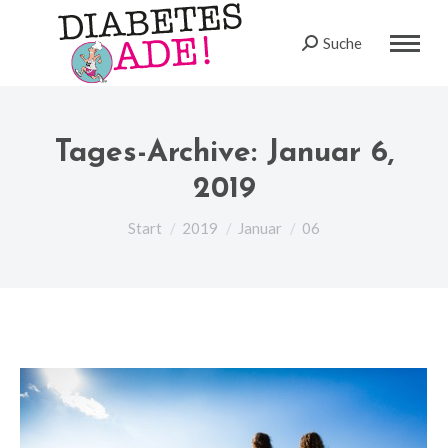
Suche
Search:
Tages-Archive:
Januar 6,
2019
Sie befinden sich hier:
Start
2019
Januar
06