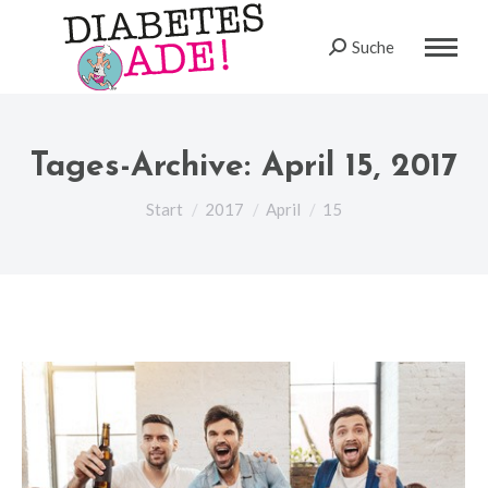
Suche
Search:
Tages-Archive:
April 15, 2017
Sie befinden sich hier:
Start
2017
April
15