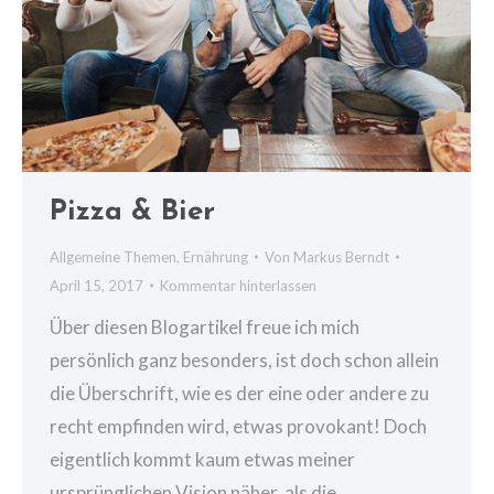
Pizza & Bier
Allgemeine Themen
,
Ernährung
Von
Markus Berndt
April 15, 2017
Kommentar hinterlassen
Über diesen Blogartikel freue ich mich
persönlich ganz besonders, ist doch schon allein
die Überschrift, wie es der eine oder andere zu
recht empfinden wird, etwas provokant! Doch
eigentlich kommt kaum etwas meiner
ursprünglichen Vision näher, als die